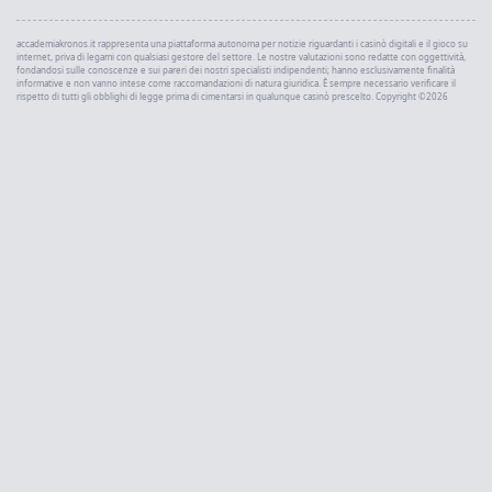
accademiakronos.it rappresenta una piattaforma autonoma per notizie riguardanti i casinò digitali e il gioco su
internet, priva di legami con qualsiasi gestore del settore. Le nostre valutazioni sono redatte con oggettività,
fondandosi sulle conoscenze e sui pareri dei nostri specialisti indipendenti; hanno esclusivamente finalità
informative e non vanno intese come raccomandazioni di natura giuridica. È sempre necessario verificare il
rispetto di tutti gli obblighi di legge prima di cimentarsi in qualunque casinò prescelto. Copyright ©2026