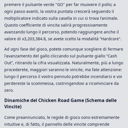
premere il pulsante verde "GO" per far muovere il pollo; a
ogni passo avanti, la vostra puntata crescerà seguendo il
moltiplicatore indicato sulla casella in cui si trova l'animale.
Questo coefficiente di vincita salirà progressivamente
avanzando lungo il percorso, potendo raggiungere anche il
valore di x3,203,384.8, se avete scelto la modalità “Hardcore”.
Ad ogni fase del gioco, potete comunque scegliere di fermare
l'avanzamento del gallo cliccando sul pulsante giallo “Cash
Out”, ritirando la cifra visualizzata. Naturalmente, più a lungo
procederete, maggiori saranno le vincite, ma fate attenzione:
lungo il percorso il vostro pennuto potrebbe incendiarsi e voi
perdereste la scommessa, costringendovi a ricominciare da
zero.
Dinamiche del Chicken Road Game (Schema delle
Vincite)
Come preannunciato, le regole di gioco sono estremamente
intuitive e, di fatto, il pannello delle vincite comprende