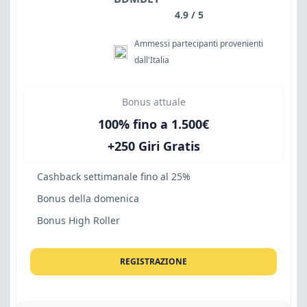
4.9 / 5
Ammessi partecipanti provenienti
dall'Italia
Bonus attuale
100% fino a 1.500€
+250 Giri Gratis
Cashback settimanale fino al 25%
Bonus della domenica
Bonus High Roller
REGISTRAZIONE