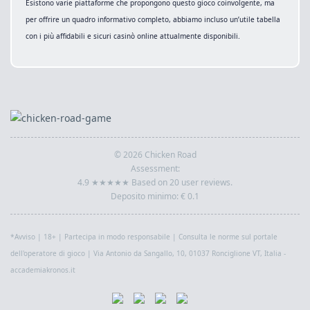
Esistono varie piattaforme che propongono questo gioco coinvolgente, ma
per offrire un quadro informativo completo, abbiamo incluso un’utile tabella
con i più affidabili e sicuri casinò online attualmente disponibili.
© 2026 Chicken Road
Assessment:
4.9 ★★★★★ Based on 20 user reviews.
Deposito minimo: € 0.1
*Avviso | 18+ | Partecipa in modo responsabile | Consulta le norme sul portale
dell'operatore di gioco | Via Antonio da Sangallo, 10, 01037 Ronciglione VT, Italia -
accademiakronos.it