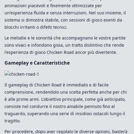
animazioni piacevoli e finemente ottimizzate per
un'esperienza fluida e senza interruzioni. Nel suo insieme, il
sistema si dimostra stabile, con sessioni di gioco esenti da
blocchi irritanti o difetti tecnici.
Le melodie e le sonorità che accompagnano le vostre partite
sono vivaci e infondono gioia, un tratto distintivo che rende
l'esperienza di gioco Chicken Road ancor più divertente.
Gameplay e Caratteristiche
Il gameplay di Chicken Road è immediato e di facile
comprensione, rendendolo una scelta perfetta anche per chi
è alle prime armi. L'obiettivo principale, come già anticipato,
consiste nel condurre il nostro amabile pennuto fino al
traguardo, superando una serie di insidiosi ostacoli lungo il
tragitto.
Per procedere, dopo aver regolato le diverse opzioni, basterà