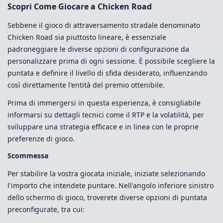
Scopri Come Giocare a Chicken Road
Sebbene il gioco di attraversamento stradale denominato
Chicken Road sia piuttosto lineare, è essenziale
padroneggiare le diverse opzioni di configurazione da
personalizzare prima di ogni sessione. È possibile scegliere la
puntata e definire il livello di sfida desiderato, influenzando
così direttamente l'entità del premio ottenibile.
Prima di immergersi in questa esperienza, è consigliabile
informarsi su dettagli tecnici come il RTP e la volatilità, per
sviluppare una strategia efficace e in linea con le proprie
preferenze di gioco.
Scommessa
Per stabilire la vostra giocata iniziale, iniziate selezionando
l'importo che intendete puntare. Nell'angolo inferiore sinistro
dello schermo di gioco, troverete diverse opzioni di puntata
preconfigurate, tra cui: