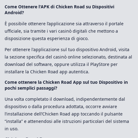
Come Ottenere l'APK di Chicken Road su Dispositivi
Android?
È possibile ottenere l’applicazione sia attraverso il portale
ufficiale, sia tramite i vari casinò digitali che mettono a
disposizione questa esperienza di gioco.
Per ottenere l'applicazione sul tuo dispositivo Android, visita
la sezione specifica del casinò online selezionato, destinata al
download del software, oppure utilizza il PlayStore per
installare la Chicken Road app autentica.
Come ottenere la Chicken Road App sul tuo Dispositivo in
pochi semplici passaggi?
Una volta completato il download, indipendentemente dal
dispositivo o dalla procedura adottata, occorre avviare
l’installazione dell’Chicken Road app toccando il pulsante
“installa” e attenendosi alle istruzioni particolari del sistema
in uso.