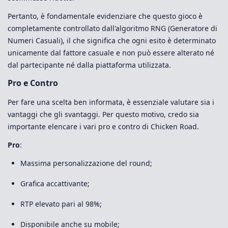
Pertanto, è fondamentale evidenziare che questo gioco è
completamente controllato dall'algoritmo RNG (Generatore di
Numeri Casuali), il che significa che ogni esito è determinato
unicamente dal fattore casuale e non può essere alterato né
dal partecipante né dalla piattaforma utilizzata.
Pro e Contro
Per fare una scelta ben informata, è essenziale valutare sia i
vantaggi che gli svantaggi. Per questo motivo, credo sia
importante elencare i vari pro e contro di Chicken Road.
Pro
:
Massima personalizzazione del round;
Grafica accattivante;
RTP elevato pari al 98%;
Disponibile anche su mobile;