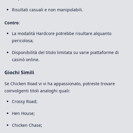
Risultati casuali e non manipolabili.
Contro
:
La modalità Hardcore potrebbe risultare alquanto
pericolosa;
Disponibilità del titolo limitata su varie piattaforme di
casinò online.
Giochi Simili
Se Chicken Road vi vi ha appassionato, potreste trovare
coinvolgenti titoli analoghi quali:
Crossy Road;
Hen House;
Chicken Chase;