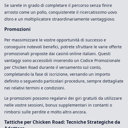
Se sarete in grado di completare il percorso senza finire
arrosto come un pollo, conquisterete il ricercatissimo uovo
d’oro e un moltiplicatore straordinariamente vantaggioso.
Promozioni
Per massimizzare le vostre opportunità di successo e
conseguire notevoli benefici, potrete sfruttare le varie offerte
promozionali proposte dai casinò online italiani. Questi
vantaggi sono accessibili inserendo un Codice Promozionale
per Chicken Road durante il versamento sul conto,
completando la fase di iscrizione, versando un importo
definito o seguendo particolari procedure, sempre dettagliate
nei relativi termini e condizioni.
Le promozioni possono regalarvi dei giri gratuiti da utilizzare
nelle vostre sessioni, bonus supplementari in contanti o
rimborsi sulle perdite e molto altro ancora.
Tattiche per Chicken Road: Tecniche Strategiche da