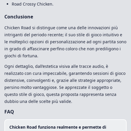
Road Crossy Chicken.
Conclusione
Chicken Road si distingue come una delle innovazioni più
intriganti del periodo recente; il suo stile di gioco intuitivo e
le molteplici opzioni di personalizzazione ad ogni partita sono
in grado di affascinare perfino coloro che non prediligono i
giochi di fortuna.
Ogni dettaglio, dall’estetica visiva alle tracce audio, è
realizzato con cura impeccabile, garantendo sessioni di gioco
distensive, coinvolgenti e, grazie alle strategie appropriate,
persino molto vantaggiose. Se apprezzate il soggetto o
questo stile di gioco, questa proposta rappresenta senza
dubbio una delle scelte più valide.
FAQ
Chicken Road funziona realmente e permette di